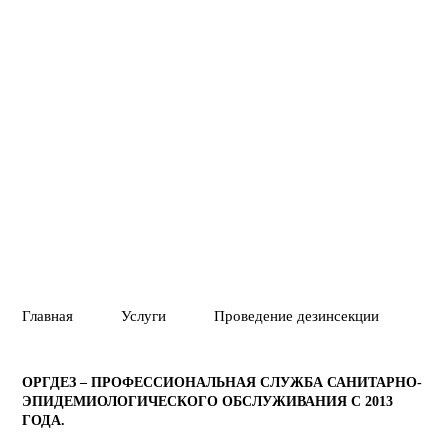
профилактике.
Вызвать службу
Позвонить
01
02
ПОЛНОЕ УНИЧТ
ГАРАНТИЯ 1 ГОД
ВРЕДИТЕЛЕЙ ИЛ
Главная
Услуги
Проведение дезинсекции
Ге
ОРГДЕЗ – ПРОФЕССИОНАЛЬНАЯ СЛУЖБА САНИТАРНО-
ЭПИДЕМИОЛОГИЧЕСКОГО ОБСЛУЖИВАНИЯ С 2013
ГОДА.